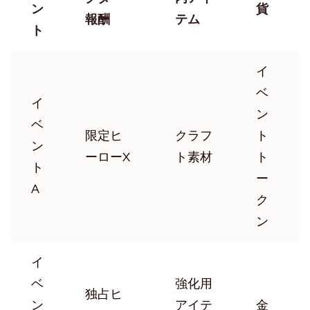
ン
貨
報酬
テム
ト
イ
ベ
イ
ン
ベ
限定ヒ
クラフ
ト
ン
ーローX
ト素材
ト
ト
ー
A
ク
ン
イ
ベ
強化用
独占ヒ
ン
アイテ
金