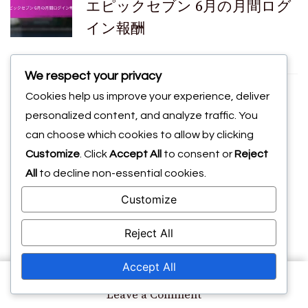
エピックセブン 6月の月間ログ
イン報酬
Navigation
We respect your privacy
Cookies help us improve your experience, deliver
personalized content, and analyze traffic. You
You may also like
can choose which cookies to allow by clicking
Customize
. Click
Accept All
to consent or
Reject
All
to decline non-essential cookies.
Customize
Reject All
Accept All
on
Leave a Comment
エ