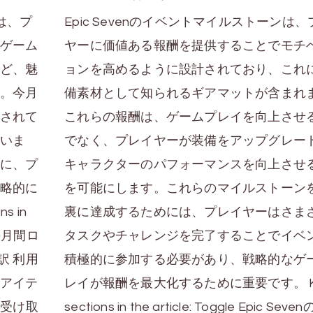
は、プ
Epic Sevenのイベントマイルストーンは
ゲーム
ヤーに価値ある報酬を提供することでモチ
ど、魅
ョンを高めるように設計されており、これ
。今月
備素材として知られるギアマットが含まれ
されて
これらの報酬は、ゲームプレイを向上させ
いま
でなく、プレイヤーが装備をアップグレー
に、プ
キャラクターのパフォーマンスを向上させ
略的に
を可能にします。これらのマイルストーン
 in
裏に達成するためには、プレイヤーはさま
ンの月間ロ
タスクやチャレンジを完了することでイベ
訳 利用
積極的に参加する必要があり、戦略的なゲ
アイテ
レイが報酬を最大化するために重要です。 K
の受け取
sections in the article: Toggle Epic Sev