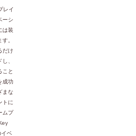
、プレイ
ベーシ
には装
ます。
るだけ
ドし、
ること
を成功
ざまな
ントに
ームプ
ey
enのイベ