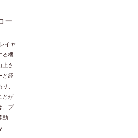
ンコー
プレイヤ
する機
向上さ
ーと経
あり、
ことが
は、プ
移動
y